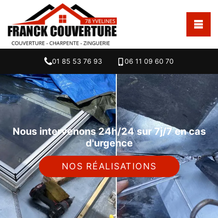
01 85 53 76 93
06 11 09 60 70
Nous intervenons 24h/24 sur 7j/7 en cas
d'urgence
NOS RÉALISATIONS