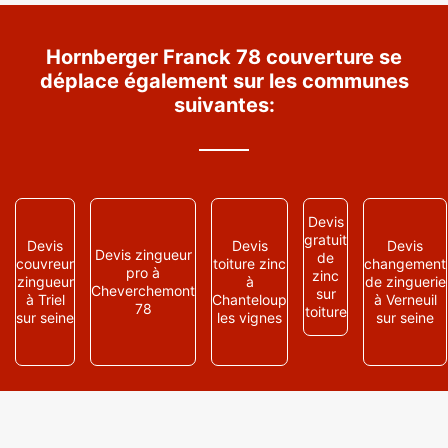
Hornberger Franck 78 couverture se
déplace également sur les communes
suivantes:
Devis
gratuit
Devis
Devis
Devis
Devis zingueur
de
couvreur
toiture zinc
changement
pro à
zinc
zingueur
à
de zinguerie
Cheverchemont
sur
à Triel
Chanteloup
à Verneuil
78
toiture
sur seine
les vignes
sur seine