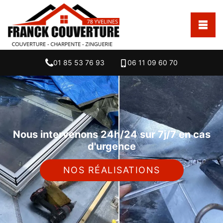
01 85 53 76 93
06 11 09 60 70
Nous intervenons 24h/24 sur 7j/7 en cas
d'urgence
NOS RÉALISATIONS