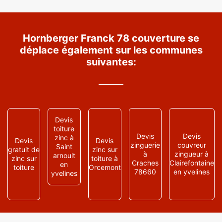
Hornberger Franck 78 couverture se
déplace également sur les communes
suivantes:
Devis
toiture
Devis
Devis
zinc à
Devis
Devis
zinguerie
couvreur
Saint
gratuit de
zinc sur
à
zingueur à
arnoult
zinc sur
toiture à
Craches
Clairefontaine
en
toiture
Orcemont
78660
en yvelines
yvelines