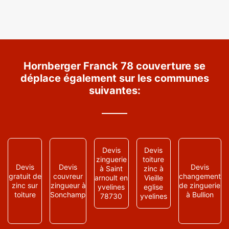
Hornberger Franck 78 couverture se
déplace également sur les communes
suivantes:
Devis
Devis
zinguerie
toiture
Devis
Devis
Devis
à Saint
zinc à
gratuit de
couvreur
changement
arnoult en
Vieille
zinc sur
zingueur à
de zinguerie
yvelines
eglise
toiture
Sonchamp
à Bullion
78730
yvelines