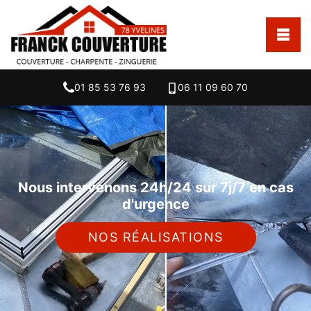
01 85 53 76 93
06 11 09 60 70
Nous intervenons 24h/24 sur 7j/7 en cas
d'urgence
NOS RÉALISATIONS