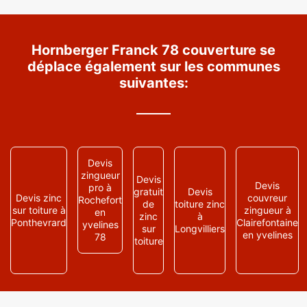
Hornberger Franck 78 couverture se
déplace également sur les communes
suivantes:
Devis
zingueur
Devis
Devis
pro à
gratuit
Devis
Devis zinc
couvreur
Rochefort
de
toiture zinc
sur toiture à
zingueur à
en
zinc
à
Ponthevrard
Clairefontaine
yvelines
sur
Longvilliers
en yvelines
78
toiture