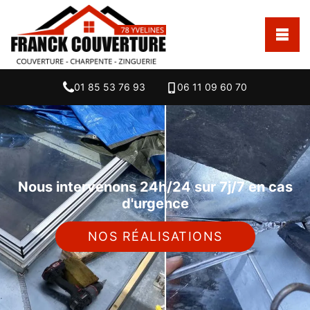
01 85 53 76 93
06 11 09 60 70
Nous intervenons 24h/24 sur 7j/7 en cas
d'urgence
NOS RÉALISATIONS