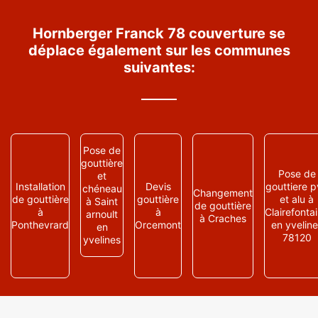
Hornberger Franck 78 couverture se
déplace également sur les communes
suivantes:
Pose de
gouttière
Pose de
et
Installation
Devis
gouttiere 
chéneau
Changement
de gouttière
gouttière
et alu à
à Saint
de gouttière
à
à
Clairefonta
arnoult
à Craches
Ponthevrard
Orcemont
en yveline
en
78120
yvelines