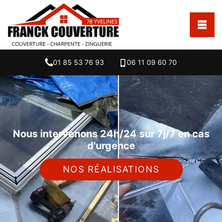
01 85 53 76 93
06 11 09 60 70
Nous intervenons 24h/24 sur 7j/7 en cas
d'urgence
NOS RÉALISATIONS