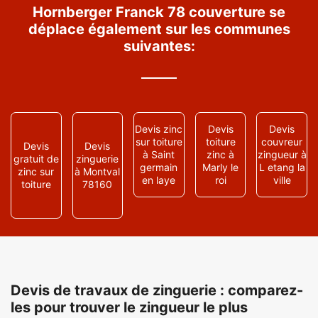
Hornberger Franck 78 couverture se
déplace également sur les communes
suivantes:
Devis zinc
Devis
Devis
sur toiture
toiture
couvreur
Devis
Devis
à Saint
zinc à
zingueur à
gratuit de
zinguerie
germain
Marly le
L etang la
zinc sur
à Montval
en laye
roi
ville
toiture
78160
Devis de travaux de zinguerie : comparez-
les pour trouver le zingueur le plus