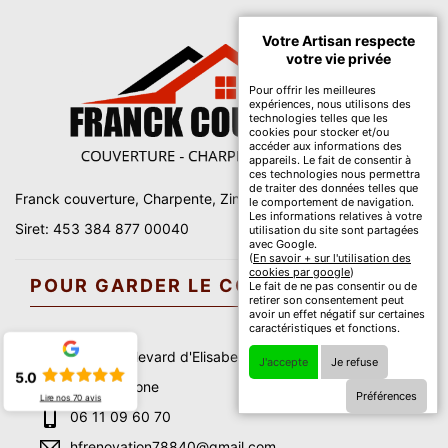
Votre Artisan respecte
votre vie privée
Pour offrir les meilleures
expériences, nous utilisons des
technologies telles que les
cookies pour stocker et/ou
accéder aux informations des
appareils. Le fait de consentir à
ces technologies nous permettra
de traiter des données telles que
Franck couverture, Charpente, Zinguerie, Couverture 78
le comportement de navigation.
Les informations relatives à votre
Siret: 453 384 877 00040
utilisation du site sont partagées
avec Google.
(
En savoir + sur l'utilisation des
cookies par google
)
POUR GARDER LE CONTACT
Le fait de ne pas consentir ou de
retirer son consentement peut
avoir un effet négatif sur certaines
caractéristiques et fonctions.
9006 boulevard d'Elisabethville
J'accepte
Je refuse
5.0
78680 Epone
Préférences
Lire nos
70
avis
06 11 09 60 70
hfrenovation78840@gmail.com