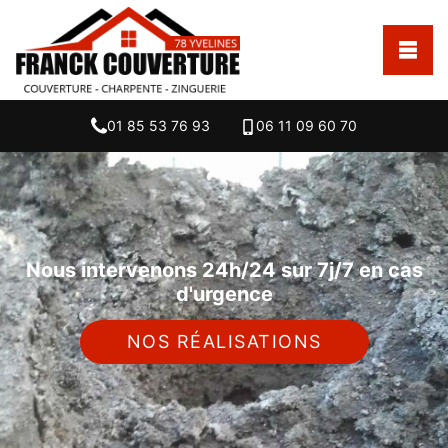
01 85 53 76 93
06 11 09 60 70
Nous intervenons 24h/24 sur 7j/7 en cas
d'urgence
NOS RÉALISATIONS