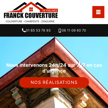
01 85 53 76 93
06 11 09 60 70
Nous intervenons 24h/24 sur 7j/7 en cas
d'urgence
NOS RÉALISATIONS