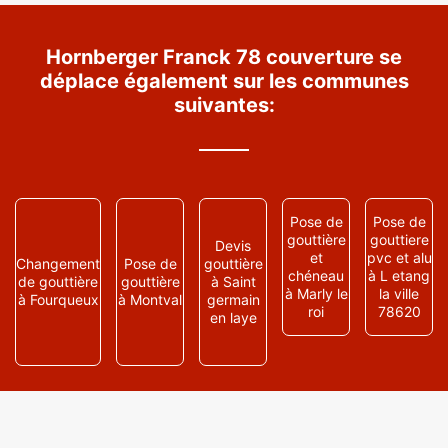
Hornberger Franck 78 couverture se
déplace également sur les communes
suivantes:
Pose de
Pose de
gouttière
gouttiere
Devis
et
pvc et alu
Changement
Pose de
gouttière
chéneau
à L etang
de gouttière
gouttière
à Saint
à Marly le
la ville
à Fourqueux
à Montval
germain
roi
78620
en laye