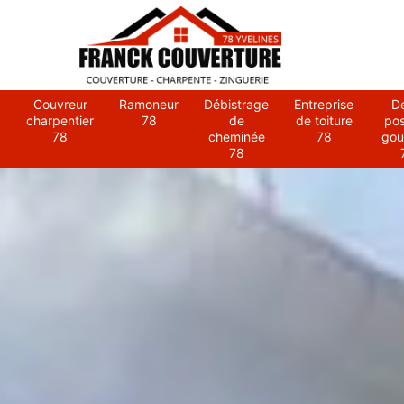
Couvreur
Ramoneur
Débistrage
Entreprise
D
charpentier
78
de
de toiture
po
78
cheminée
78
gou
78