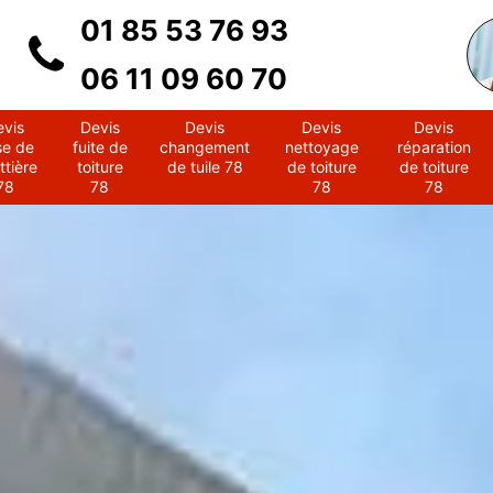
01 85 53 76 93
06 11 09 60 70
evis
Devis
Devis
Devis
Devis
se de
fuite de
changement
nettoyage
réparation
ttière
toiture
de tuile 78
de toiture
de toiture
78
78
78
78