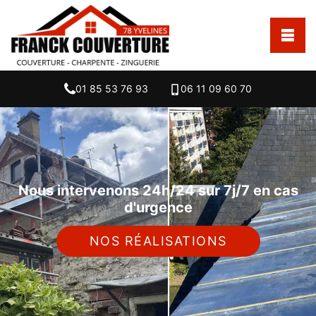
01 85 53 76 93
06 11 09 60 70
Nous intervenons 24h/24 sur 7j/7 en cas
d'urgence
NOS RÉALISATIONS