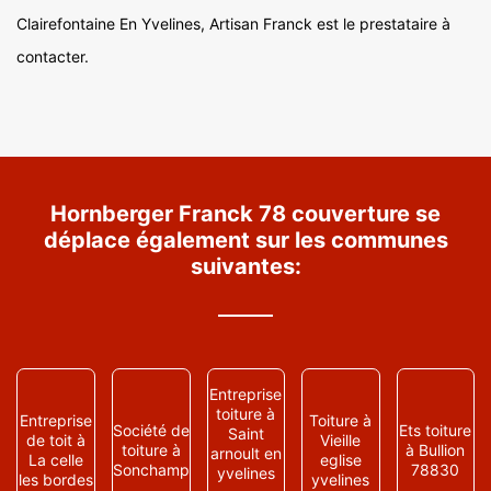
Clairefontaine En Yvelines, Artisan Franck est le prestataire à
contacter.
Hornberger Franck 78 couverture se
déplace également sur les communes
suivantes:
Entreprise
toiture à
Entreprise
Toiture à
Société de
Ets toiture
Saint
de toit à
Vieille
toiture à
à Bullion
arnoult en
La celle
eglise
Sonchamp
78830
yvelines
les bordes
yvelines