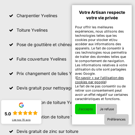
Votre Artisan respecte
Charpentier Yvelines
votre vie privée
Pour offrir les meilleures
Toiture Yvelines
expériences, nous utilisons des
technologies telles que les
cookies pour stocker et/ou
Pose de gouttière et chéneau Yvelines
accéder aux informations des
appareils. Le fait de consentir à
ces technologies nous permettra
de traiter des données telles que
Fuite couverture Yvelines
le comportement de navigation.
Les informations relatives à votre
utilisation du site sont partagées
Prix changement de tuiles Yvelines
avec Google.
(
En savoir + sur l'utilisation des
cookies par google
)
Le fait de ne pas consentir ou de
Devis gratuit pour nettoyage toiture Yvelines
retirer son consentement peut
avoir un effet négatif sur certaines
caractéristiques et fonctions.
Prix réparation de toiture Yvelines
J'accepte
Je refuse
5.0
Devis renovation de toiture Yvelines
Préférences
Lire nos
70
avis
Devis gratuit de zinc sur toiture