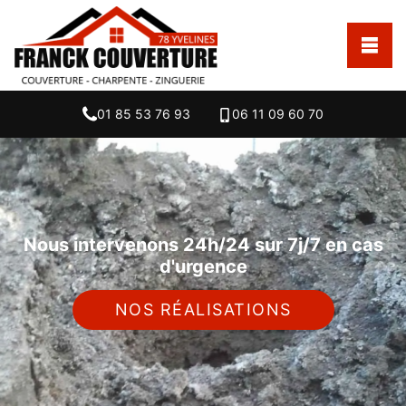
01 85 53 76 93
06 11 09 60 70
Nous intervenons 24h/24 sur 7j/7 en cas
d'urgence
NOS RÉALISATIONS