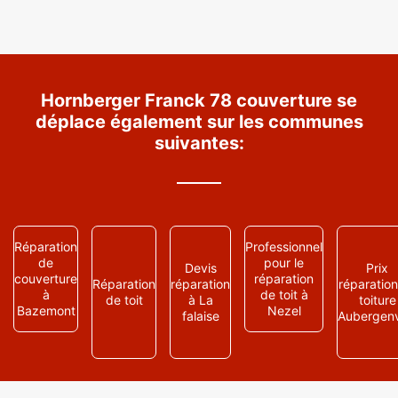
Hornberger Franck 78 couverture se
déplace également sur les communes
suivantes:
Réparation
Professionnel
de
pour le
Devis
Prix
couverture
réparation
Réparation
réparation
réparatio
à
de toit à
de toit
à La
toiture
Bazemont
Nezel
falaise
Aubergenv