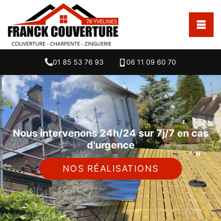
01 85 53 76 93
06 11 09 60 70
Nous intervenons 24h/24 sur 7j/7 en cas
d'urgence
NOS RÉALISATIONS