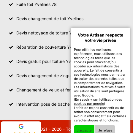
Fuite toit Yvelines 78
Devis changement de toit Yvelines
Devis nettoyage de toiture Yvelines
Votre Artisan respecte
votre vie privée
Réparation de couverture Yvelines
Pour offrir les meilleures
expériences, nous utilisons des
technologies telles que les
Devis gratuit pour toiture Yvelines
cookies pour stocker et/ou
accéder aux informations des
appareils. Le fait de consentir à
ces technologies nous permettra
Devis changement de zinguerie Yvelines
de traiter des données telles que
le comportement de navigation.
Les informations relatives à votre
Changement de velux et fenêtre de toit Yvelines
utilisation du site sont partagées
avec Google.
(
En savoir + sur l'utilisation des
Intervention pose de bache sur toit Yvelines
cookies par google
)
Le fait de ne pas consentir ou de
retirer son consentement peut
avoir un effet négatif sur certaines
caractéristiques et fonctions.
© 2021 - 2026 - Tout droit réservé
J'accepte
Je refuse