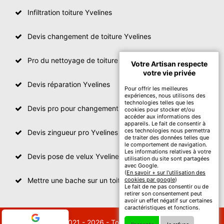
Infiltration toiture Yvelines
Devis changement de toiture Yvelines
Pro du nettoyage de toiture
Votre Artisan respecte
votre vie privée
Devis réparation Yvelines
Pour offrir les meilleures
expériences, nous utilisons des
technologies telles que les
Devis pro pour changement de toiture Yvelines
cookies pour stocker et/ou
accéder aux informations des
appareils. Le fait de consentir à
ces technologies nous permettra
Devis zingueur pro Yvelines
de traiter des données telles que
le comportement de navigation.
Les informations relatives à votre
Devis pose de velux Yvelines
utilisation du site sont partagées
avec Google.
(
En savoir + sur l'utilisation des
Mettre une bache sur un toit Yvelines
cookies par google
)
Le fait de ne pas consentir ou de
retirer son consentement peut
avoir un effet négatif sur certaines
caractéristiques et fonctions.
© 2021 - 2026 - Tout droit réservé