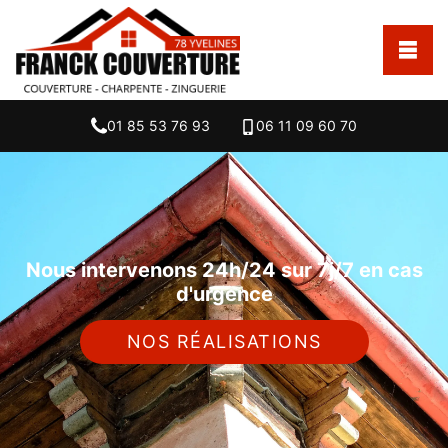
01 85 53 76 93
06 11 09 60 70
Nous intervenons 24h/24 sur 7j/7 en cas
d'urgence
NOS RÉALISATIONS