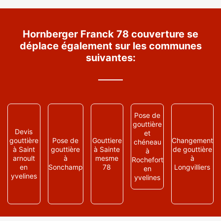
Hornberger Franck 78 couverture se
déplace également sur les communes
suivantes:
Pose de
gouttière
Devis
et
gouttière
Pose de
Gouttiere
Changement
chéneau
à Saint
gouttière
à Sainte
de gouttière
à
arnoult
à
mesme
à
Rochefort
en
Sonchamp
78
Longvilliers
en
yvelines
yvelines