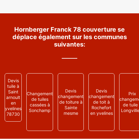
Hornberger Franck 78 couverture se
déplace également sur les communes
suivantes:
Devis
tuile à
Devis
Devis
Saint
Changement
Prix
changement
changement
arnoult
de tuiles
changem
de toiture à
de toit à
en
cassées à
de tuile
Sainte
Rochefort
yvelines
Sonchamp
Longvilli
mesme
en yvelines
78730