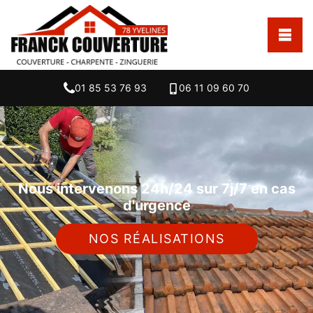
01 85 53 76 93
06 11 09 60 70
Nous intervenons 24h/24 sur 7j/7 en cas
d'urgence
NOS RÉALISATIONS