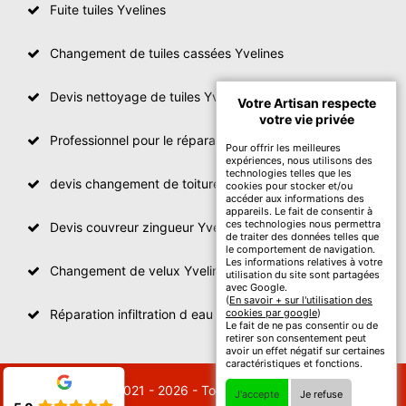
Fuite tuiles Yvelines
Changement de tuiles cassées Yvelines
Devis nettoyage de tuiles Yvelines
Votre Artisan respecte
votre vie privée
Professionnel pour le réparation de toit Yvelines
Pour offrir les meilleures
expériences, nous utilisons des
technologies telles que les
devis changement de toiture Yvelines
cookies pour stocker et/ou
accéder aux informations des
appareils. Le fait de consentir à
ces technologies nous permettra
Devis couvreur zingueur Yvelines
de traiter des données telles que
le comportement de navigation.
Les informations relatives à votre
Changement de velux Yvelines
utilisation du site sont partagées
avec Google.
(
En savoir + sur l'utilisation des
Réparation infiltration d eau toiture Yvelines
cookies par google
)
Le fait de ne pas consentir ou de
retirer son consentement peut
avoir un effet négatif sur certaines
caractéristiques et fonctions.
© 2021 - 2026 - Tout droit réservé
J'accepte
Je refuse