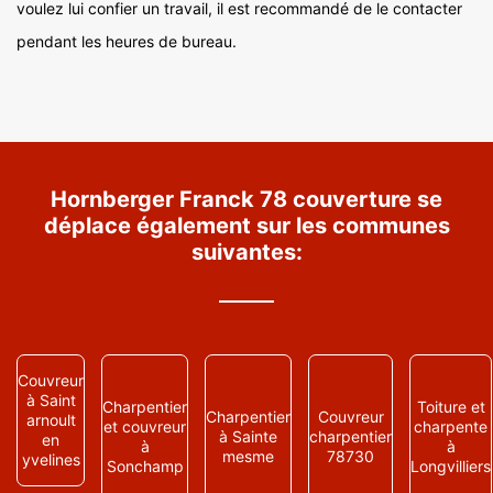
voulez lui confier un travail, il est recommandé de le contacter
pendant les heures de bureau.
Hornberger Franck 78 couverture se
déplace également sur les communes
suivantes:
Couvreur
à Saint
Charpentier
Toiture et
Charpentier
Couvreur
arnoult
et couvreur
charpente
à Sainte
charpentier
en
à
à
mesme
78730
yvelines
Sonchamp
Longvilliers