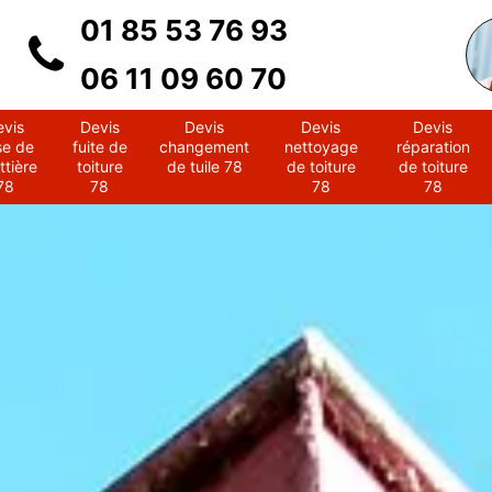
01 85 53 76 93
06 11 09 60 70
evis
Devis
Devis
Devis
Devis
se de
fuite de
changement
nettoyage
réparation
ttière
toiture
de tuile 78
de toiture
de toiture
78
78
78
78