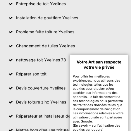
Entreprise de toit Yvelines
Installation de gouttière Yvelines
Probleme fuite toiture Yvelines
Changement de tuiles Yvelines
nettoyage toit Yvelines 78
Votre Artisan respecte
votre vie privée
Réparer son toit
Pour offrir les meilleures
expériences, nous utilisons des
technologies telles que les
Devis couverture Yvelines
cookies pour stocker et/ou
accéder aux informations des
appareils. Le fait de consentir à
ces technologies nous permettra
Devis toiture zinc Yvelines
de traiter des données telles que
le comportement de navigation.
Les informations relatives à votre
Réparateur et installateur de fenetre de toit Yvelines
utilisation du site sont partagées
avec Google.
(
En savoir + sur l'utilisation des
Mettre hors d'eau sa toiture Yvelines
cookies par google
)