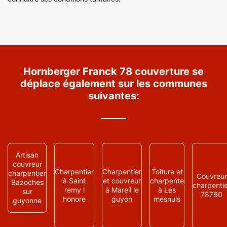
Hornberger Franck 78 couverture se
déplace également sur les communes
suivantes:
Artisan
couvreur
Charpentier
Charpentier
Toiture et
charpentier
Couvreur
à Saint
et couvreur
charpente
Bazoches
charpenti
remy l
à Mareil le
à Les
sur
78760
honore
guyon
mesnuls
guyonne