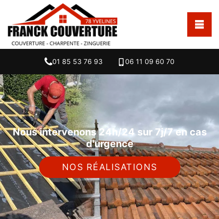
01 85 53 76 93
06 11 09 60 70
Nous intervenons 24h/24 sur 7j/7 en cas
d'urgence
NOS RÉALISATIONS