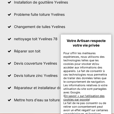
Installation de gouttière Yvelines
Probleme fuite toiture Yvelines
Changement de tuiles Yvelines
nettoyage toit Yvelines 78
Votre Artisan respecte
votre vie privée
Réparer son toit
Pour offrir les meilleures
expériences, nous utilisons des
technologies telles que les
Devis couverture Yvelines
cookies pour stocker et/ou
accéder aux informations des
appareils. Le fait de consentir à
ces technologies nous permettra
Devis toiture zinc Yvelines
de traiter des données telles que
le comportement de navigation.
Les informations relatives à votre
Réparateur et installateur de fenetre de toit Yvelines
utilisation du site sont partagées
avec Google.
(
En savoir + sur l'utilisation des
Mettre hors d'eau sa toiture Yvelines
cookies par google
)
Le fait de ne pas consentir ou de
retirer son consentement peut
avoir un effet négatif sur certaines
caractéristiques et fonctions.