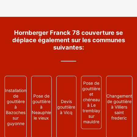
Hornberger Franck 78 couverture se
déplace également sur les communes
suivantes:
Pose de
gouttière
Installation
et
de
Pose de
Changement
chéneau
gouttière
gouttière
Devis
de gouttière
à Le
à
à
gouttière
à Villiers
tremblay
Bazoches
Neauphle
à Vicq
saint
sur
sur
le vieux
frederic
mauldre
guyonne