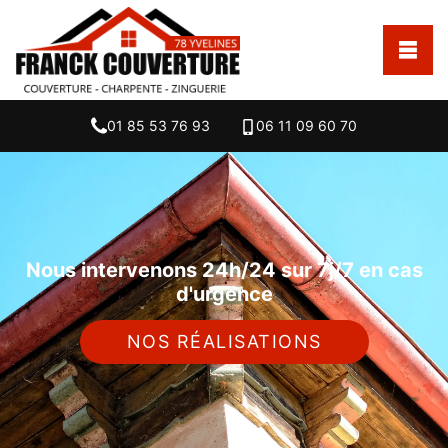
01 85 53 76 93
06 11 09 60 70
Nous intervenons 24h/24 sur 7j/7 en cas
d'urgence
NOS RÉALISATIONS