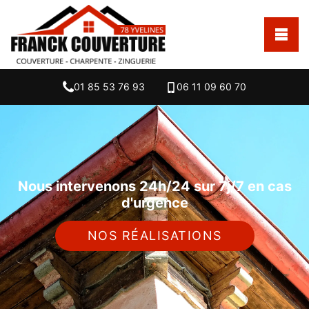
01 85 53 76 93
06 11 09 60 70
Nous intervenons 24h/24 sur 7j/7 en cas
d'urgence
NOS RÉALISATIONS