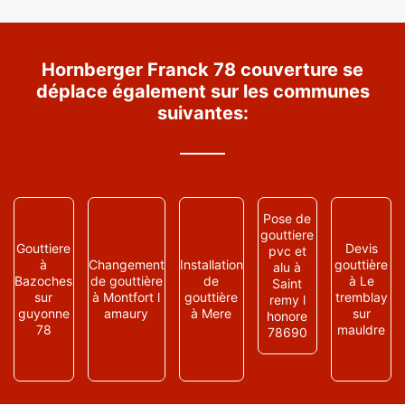
Hornberger Franck 78 couverture se
déplace également sur les communes
suivantes:
Pose de
gouttiere
Gouttiere
Devis
pvc et
à
Changement
Installation
gouttière
alu à
Bazoches
de gouttière
de
à Le
Saint
sur
à Montfort l
gouttière
tremblay
remy l
guyonne
amaury
à Mere
sur
honore
78
mauldre
78690