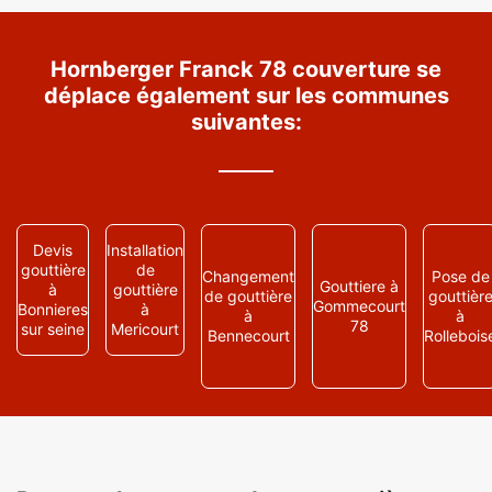
Hornberger Franck 78 couverture se
déplace également sur les communes
suivantes:
Devis
Installation
gouttière
de
Changement
Pose de
Gouttiere à
à
gouttière
de gouttière
gouttièr
Gommecourt
Bonnieres
à
à
à
78
sur seine
Mericourt
Bennecourt
Rollebois