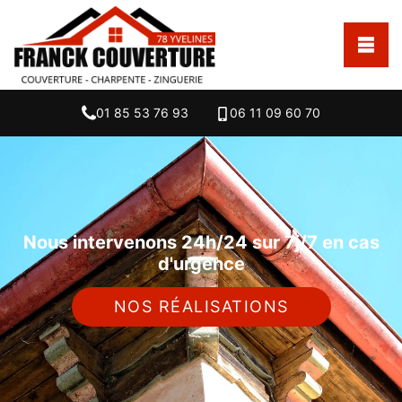
01 85 53 76 93
06 11 09 60 70
Nous intervenons 24h/24 sur 7j/7 en cas
d'urgence
NOS RÉALISATIONS