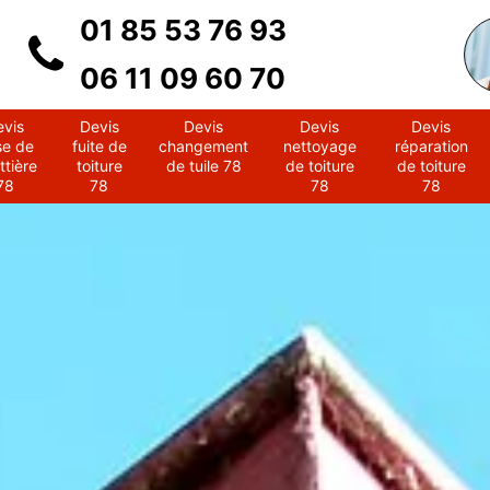
01 85 53 76 93
06 11 09 60 70
evis
Devis
Devis
Devis
Devis
se de
fuite de
changement
nettoyage
réparation
ttière
toiture
de tuile 78
de toiture
de toiture
78
78
78
78