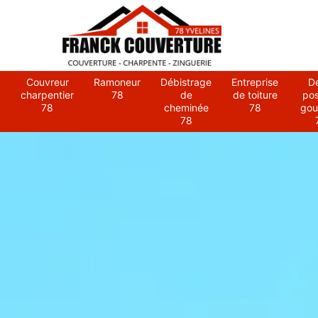
Couvreur
Ramoneur
Débistrage
Entreprise
D
charpentier
78
de
de toiture
po
78
cheminée
78
gou
78