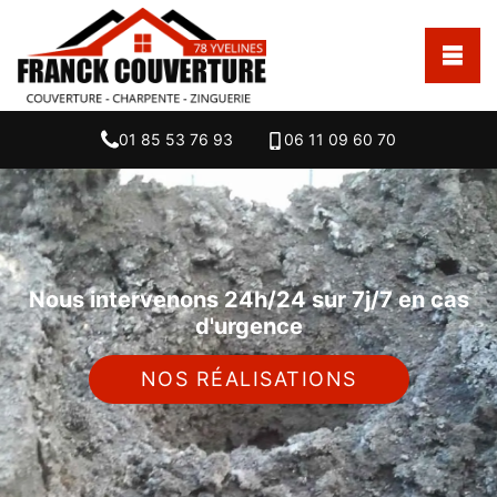
01 85 53 76 93
06 11 09 60 70
Nous intervenons 24h/24 sur 7j/7 en cas
d'urgence
NOS RÉALISATIONS