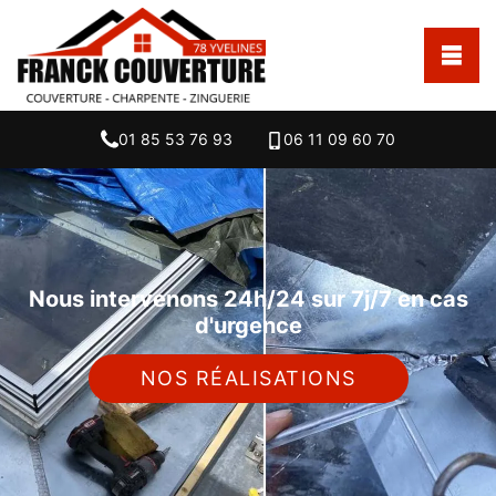
01 85 53 76 93
06 11 09 60 70
Nous intervenons 24h/24 sur 7j/7 en cas
d'urgence
NOS RÉALISATIONS