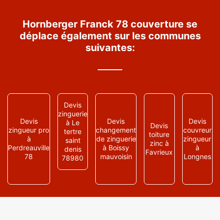
Hornberger Franck 78 couverture se
déplace également sur les communes
suivantes:
Devis
zinguerie
Devis
Devis
Devis
à Le
Devis
zingueur pro
changement
couvreur
tertre
toiture
à
de zinguerie
zingueur
saint
zinc à
Perdreauville
à Boissy
à
denis
Favrieux
78
mauvoisin
Longnes
78980