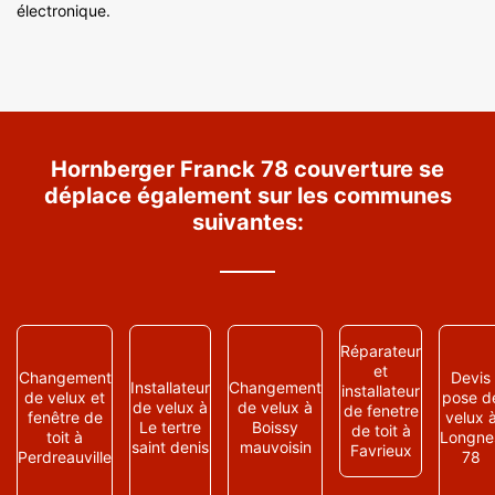
électronique.
Hornberger Franck 78 couverture se
déplace également sur les communes
suivantes:
Réparateur
et
Changement
Devis
Installateur
Changement
installateur
de velux et
pose d
de velux à
de velux à
de fenetre
fenêtre de
velux 
Le tertre
Boissy
de toit à
toit à
Longne
saint denis
mauvoisin
Favrieux
Perdreauville
78