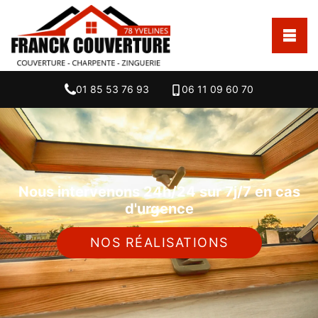
01 85 53 76 93
06 11 09 60 70
Nous intervenons 24h/24 sur 7j/7 en cas
d'urgence
NOS RÉALISATIONS