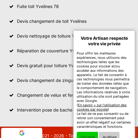
Fuite toit Yvelines 78
Devis changement de toit Yvelines
Devis nettoyage de toiture Yvelines
Votre Artisan respecte
votre vie privée
Réparation de couverture Yvelines
Pour offrir les meilleures
expériences, nous utilisons des
technologies telles que les
Devis gratuit pour toiture Yvelines
cookies pour stocker et/ou
accéder aux informations des
appareils. Le fait de consentir à
ces technologies nous permettra
Devis changement de zinguerie Yvelines
de traiter des données telles que
le comportement de navigation.
Les informations relatives à votre
Changement de velux et fenêtre de toit Yvelines
utilisation du site sont partagées
avec Google.
(
En savoir + sur l'utilisation des
Intervention pose de bache sur toit Yvelines
cookies par google
)
Le fait de ne pas consentir ou de
retirer son consentement peut
avoir un effet négatif sur certaines
caractéristiques et fonctions.
© 2021 - 2026 - Tout droit réservé
J'accepte
Je refuse