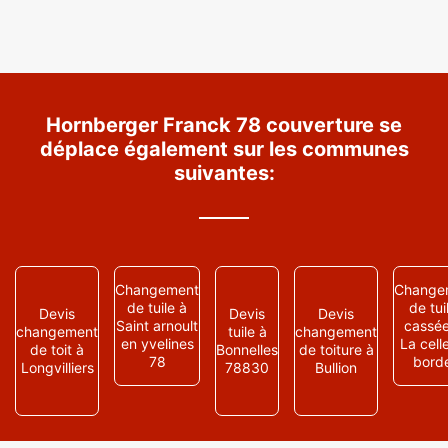
Hornberger Franck 78 couverture se
déplace également sur les communes
suivantes:
Changement
Change
de tuile à
de tui
Devis
Devis
Devis
Saint arnoult
cassée
changement
tuile à
changement
en yvelines
La celle
de toit à
Bonnelles
de toiture à
78
bord
Longvilliers
78830
Bullion