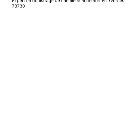
Expert en débistrage de cheminée Rochefort En Yvelines
78730