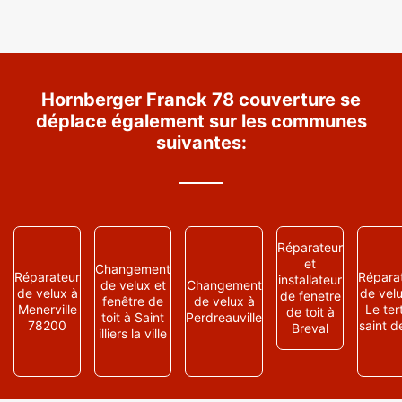
Hornberger Franck 78 couverture se
déplace également sur les communes
suivantes:
Réparateur
et
Changement
Réparateur
Répara
installateur
de velux et
Changement
de velux à
de vel
de fenetre
fenêtre de
de velux à
Menerville
Le ter
de toit à
toit à Saint
Perdreauville
78200
saint d
Breval
illiers la ville