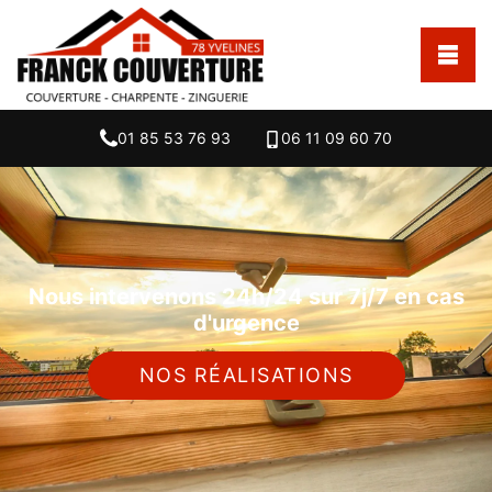
01 85 53 76 93
06 11 09 60 70
Nous intervenons 24h/24 sur 7j/7 en cas
d'urgence
NOS RÉALISATIONS