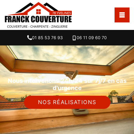
01 85 53 76 93
06 11 09 60 70
Nous intervenons 24h/24 sur 7j/7 en cas
d'urgence
NOS RÉALISATIONS