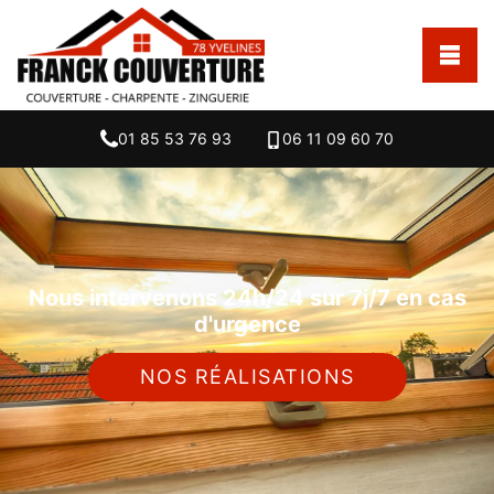
01 85 53 76 93
06 11 09 60 70
Nous intervenons 24h/24 sur 7j/7 en cas
d'urgence
NOS RÉALISATIONS