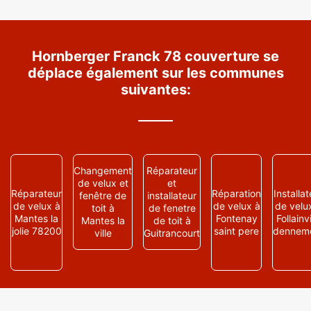
Hornberger Franck 78 couverture se
déplace également sur les communes
suivantes:
Changement
Réparateur
de velux et
et
Réparateur
Réparation
Installat
fenêtre de
installateur
de velux à
de velux à
de velu
toit à
de fenetre
Mantes la
Fontenay
Follainvi
Mantes la
de toit à
jolie 78200
saint pere
dennem
ville
Guitrancourt