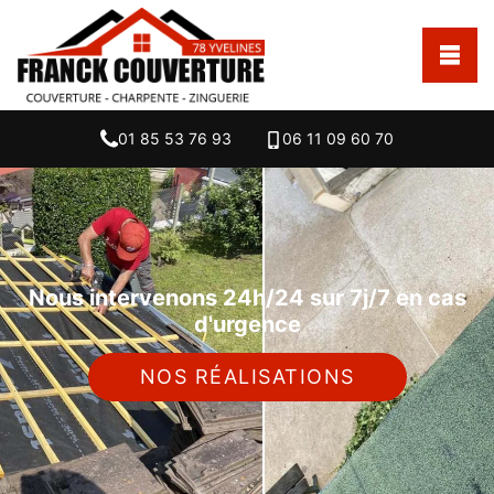
01 85 53 76 93
06 11 09 60 70
Nous intervenons 24h/24 sur 7j/7 en cas
d'urgence
NOS RÉALISATIONS