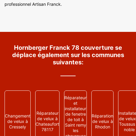
professionnel Artisan Franck.
Hornberger Franck 78 couverture se
déplace également sur les communes
suivantes:
Réparateur
et
installateur
Réparateur
Installat
de fenetre
Changement
Réparation
de velux à
de velux
de toit à
de velux à
de velux à
Chateaufort
Toussus 
Saint remy
Cressely
Rhodon
78117
noble
les
chevreuse