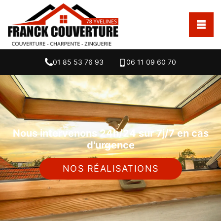
01 85 53 76 93
06 11 09 60 70
Nous intervenons 24h/24 sur 7j/7 en cas
d'urgence
NOS RÉALISATIONS