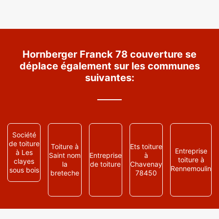
Hornberger Franck 78 couverture se
déplace également sur les communes
suivantes:
Société
de toiture
Toiture à
Ets toiture
Entreprise
à Les
Saint nom
Entreprise
à
toiture à
clayes
la
de toiture
Chavenay
Rennemoulin
sous bois
breteche
78450