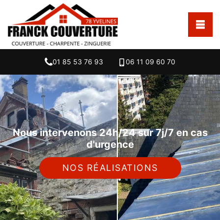
01 85 53 76 93
06 11 09 60 70
Nous intervenons 24h/24 sur 7j/7 en cas
d'urgence
NOS RÉALISATIONS