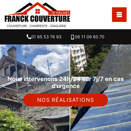
01 85 53 76 93
06 11 09 60 70
Nous intervenons 24h/24 sur 7j/7 en cas
d'urgence
NOS RÉALISATIONS