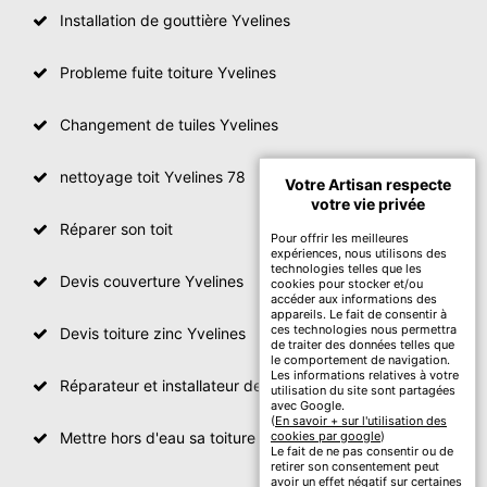
Installation de gouttière Yvelines
Probleme fuite toiture Yvelines
Changement de tuiles Yvelines
nettoyage toit Yvelines 78
Votre Artisan respecte
votre vie privée
Réparer son toit
Pour offrir les meilleures
expériences, nous utilisons des
technologies telles que les
Devis couverture Yvelines
cookies pour stocker et/ou
accéder aux informations des
appareils. Le fait de consentir à
ces technologies nous permettra
Devis toiture zinc Yvelines
de traiter des données telles que
le comportement de navigation.
Les informations relatives à votre
Réparateur et installateur de fenetre de toit Yvelines
utilisation du site sont partagées
avec Google.
(
En savoir + sur l'utilisation des
Mettre hors d'eau sa toiture Yvelines
cookies par google
)
Le fait de ne pas consentir ou de
retirer son consentement peut
avoir un effet négatif sur certaines