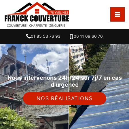
01 85 53 76 93
06 11 09 60 70
Nous intervenons 24h/24 sur 7j/7 en cas
d'urgence
NOS RÉALISATIONS