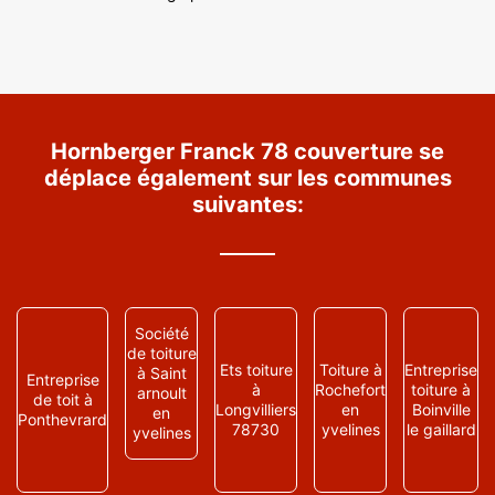
Hornberger Franck 78 couverture se
déplace également sur les communes
suivantes:
Société
de toiture
Ets toiture
Toiture à
Entreprise
à Saint
Entreprise
à
Rochefort
toiture à
arnoult
de toit à
Longvilliers
en
Boinville
en
Ponthevrard
78730
yvelines
le gaillard
yvelines