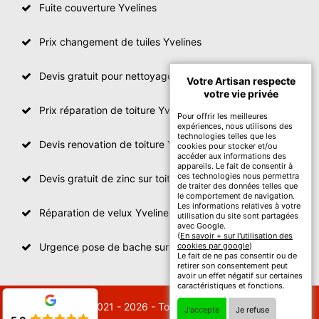
Fuite couverture Yvelines
Prix changement de tuiles Yvelines
Devis gratuit pour nettoyage toiture Yvelines
Votre Artisan respecte
votre vie privée
Prix réparation de toiture Yvelines
Pour offrir les meilleures
expériences, nous utilisons des
technologies telles que les
Devis renovation de toiture Yvelines
cookies pour stocker et/ou
accéder aux informations des
appareils. Le fait de consentir à
ces technologies nous permettra
Devis gratuit de zinc sur toiture
de traiter des données telles que
le comportement de navigation.
Les informations relatives à votre
Réparation de velux Yvelines
utilisation du site sont partagées
avec Google.
(
En savoir + sur l'utilisation des
Urgence pose de bache sur toiture Yvelines
cookies par google
)
Le fait de ne pas consentir ou de
retirer son consentement peut
avoir un effet négatif sur certaines
caractéristiques et fonctions.
© 2021 - 2026 - Tout droit réservé
J'accepte
Je refuse