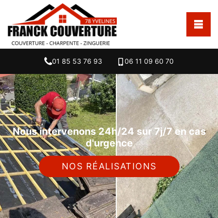
01 85 53 76 93
06 11 09 60 70
Nous intervenons 24h/24 sur 7j/7 en cas
d'urgence
NOS RÉALISATIONS