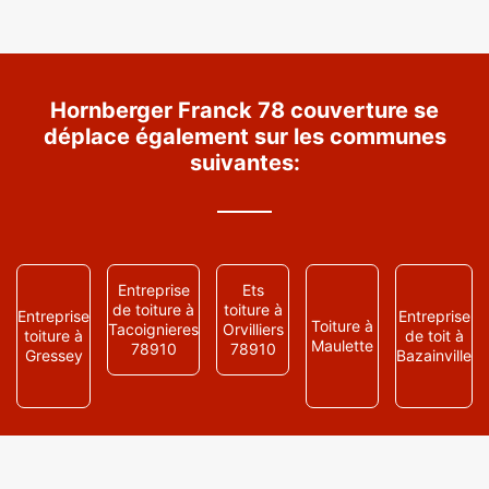
Hornberger Franck 78 couverture se
déplace également sur les communes
suivantes:
Entreprise
Ets
de toiture à
toiture à
Entreprise
Entreprise
Toiture à
Tacoignieres
Orvilliers
toiture à
de toit à
Maulette
78910
78910
Gressey
Bazainville