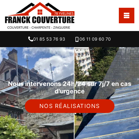
01 85 53 76 93
06 11 09 60 70
Nous intervenons 24h/24 sur 7j/7 en cas
d'urgence
NOS RÉALISATIONS