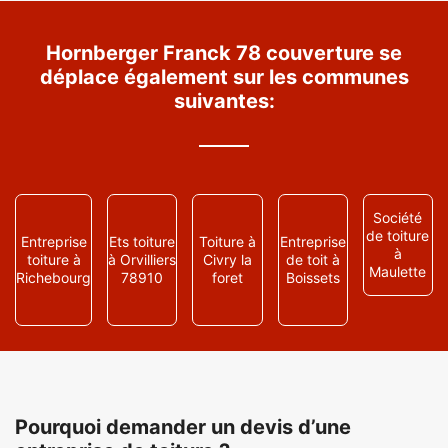
Hornberger Franck 78 couverture se
déplace également sur les communes
suivantes:
Société
de toiture
Entreprise
Ets toiture
Toiture à
Entreprise
à
toiture à
à Orvilliers
Civry la
de toit à
Maulette
Richebourg
78910
foret
Boissets
Pourquoi demander un devis d’une