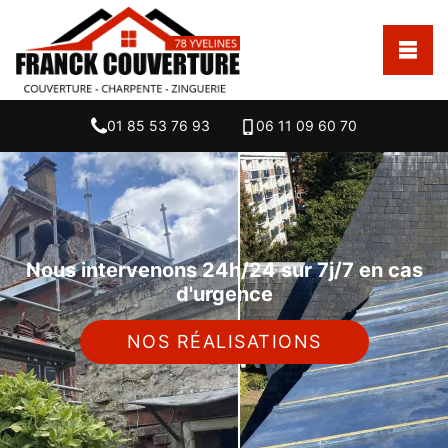
01 85 53 76 93
06 11 09 60 70
Nous intervenons 24h/24 sur 7j/7 en cas
d'urgence
NOS RÉALISATIONS