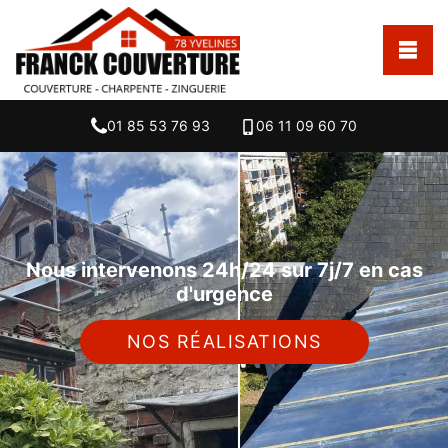
01 85 53 76 93
06 11 09 60 70
Nous intervenons 24h/24 sur 7j/7 en cas
d'urgence
NOS RÉALISATIONS