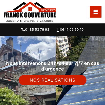
01 85 53 76 93
06 11 09 60 70
Nous intervenons 24h/24 sur 7j/7 en cas
d'urgence
NOS RÉALISATIONS