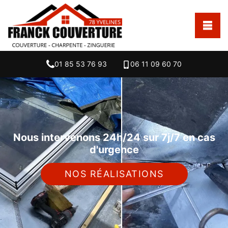
01 85 53 76 93
06 11 09 60 70
Nous intervenons 24h/24 sur 7j/7 en cas
d'urgence
NOS RÉALISATIONS