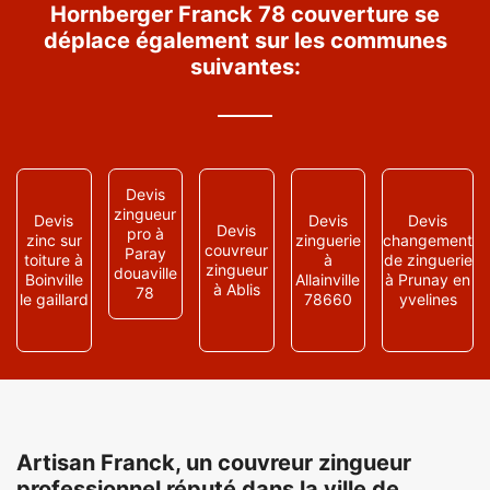
Hornberger Franck 78 couverture se
déplace également sur les communes
suivantes:
Devis
zingueur
Devis
Devis
Devis
Devis
pro à
zinc sur
zinguerie
changement
couvreur
Paray
toiture à
à
de zinguerie
zingueur
douaville
Boinville
Allainville
à Prunay en
à Ablis
78
le gaillard
78660
yvelines
Artisan Franck, un couvreur zingueur
professionnel réputé dans la ville de