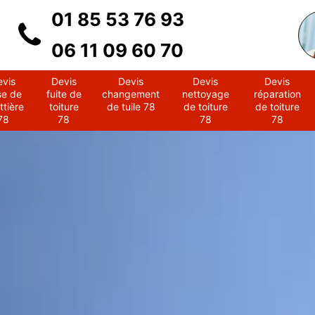
01 85 53 76 93
06 11 09 60 70
evis
Devis
Devis
Devis
Devis
se de
fuite de
changement
nettoyage
réparation
ttière
toiture
de tuile 78
de toiture
de toiture
78
78
78
78