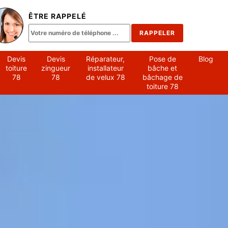
ÊTRE RAPPELÉ
Devis
Devis
Réparateur,
Pose de
Blog
toiture
zingueur
installateur
bâche et
78
78
de velux 78
bâchage de
toiture 78