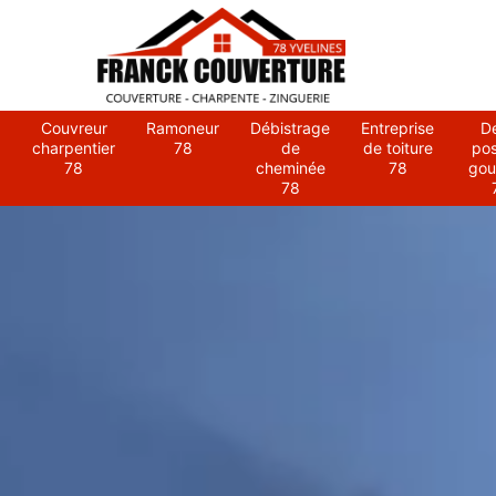
Couvreur
Ramoneur
Débistrage
Entreprise
D
charpentier
78
de
de toiture
po
78
cheminée
78
gou
78