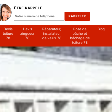
ÊTRE RAPPELÉ
Devis
Devis
Réparateur,
Pose de
Blog
toiture
zingueur
installateur
bâche et
78
78
de velux 78
bâchage de
toiture 78