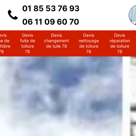
01 85 53 76 93
06 11 09 60 70
evis
Devis
Devis
Devis
Devis
se de
fuite de
changement
nettoyage
réparation
ttière
toiture
de tuile 78
de toiture
de toiture
78
78
78
78