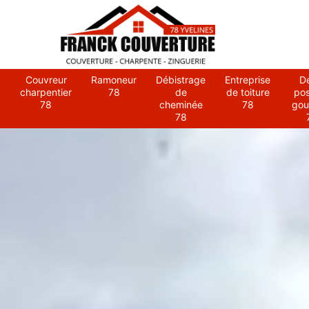
Couvreur
Ramoneur
Débistrage
Entreprise
D
charpentier
78
de
de toiture
po
78
cheminée
78
gou
78