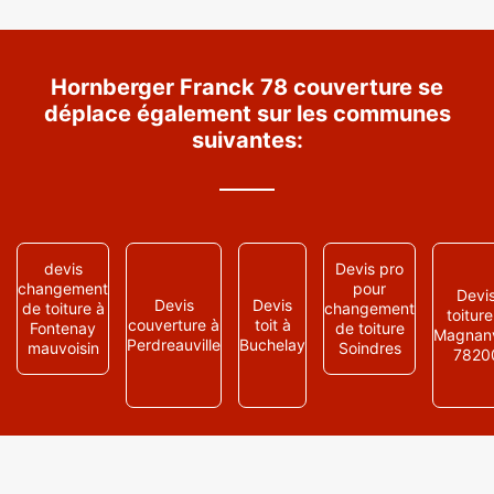
Hornberger Franck 78 couverture se
déplace également sur les communes
suivantes:
devis
Devis pro
changement
pour
Devi
Devis
Devis
de toiture à
changement
toiture
couverture à
toit à
Fontenay
de toiture
Magnanv
Perdreauville
Buchelay
mauvoisin
Soindres
7820