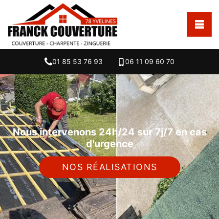
01 85 53 76 93
06 11 09 60 70
Nous intervenons 24h/24 sur 7j/7 en cas
d'urgence
NOS RÉALISATIONS