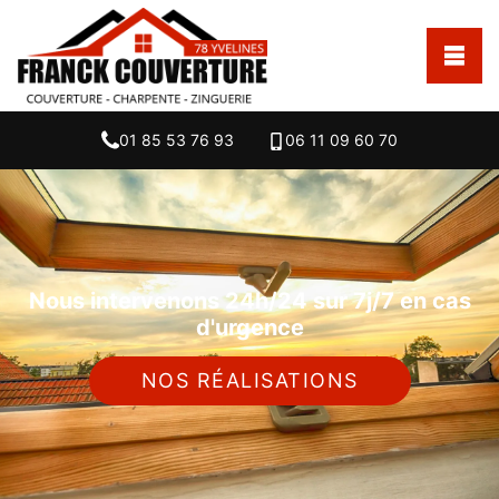
01 85 53 76 93
06 11 09 60 70
Nous intervenons 24h/24 sur 7j/7 en cas
d'urgence
NOS RÉALISATIONS