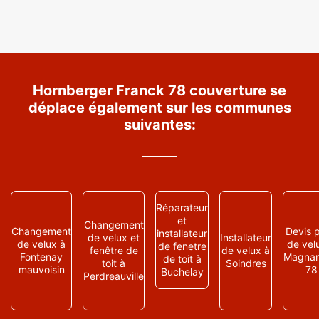
Hornberger Franck 78 couverture se
déplace également sur les communes
suivantes:
Réparateur
et
Changement
Changement
Devis 
installateur
de velux et
Installateur
de velux à
de vel
de fenetre
fenêtre de
de velux à
Fontenay
Magnanv
de toit à
toit à
Soindres
mauvoisin
78
Buchelay
Perdreauville