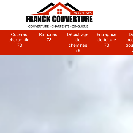
Couvreur
Ramoneur
Débistrage
Entreprise
D
charpentier
78
de
de toiture
po
78
cheminée
78
gou
78