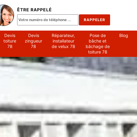
ÊTRE RAPPELÉ
Devis
Devis
Réparateur,
Pose de
Blog
toiture
zingueur
installateur
bâche et
78
78
de velux 78
bâchage de
toiture 78