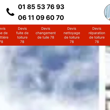
01 85 53 76 93
06 11 09 60 70
evis
Devis
Devis
Devis
Devis
se de
fuite de
changement
nettoyage
réparation
ttière
toiture
de tuile 78
de toiture
de toiture
78
78
78
78