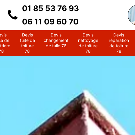
01 85 53 76 93
06 11 09 60 70
evis
Devis
Devis
Devis
Devis
se de
fuite de
changement
nettoyage
réparation
ttière
toiture
de tuile 78
de toiture
de toiture
78
78
78
78