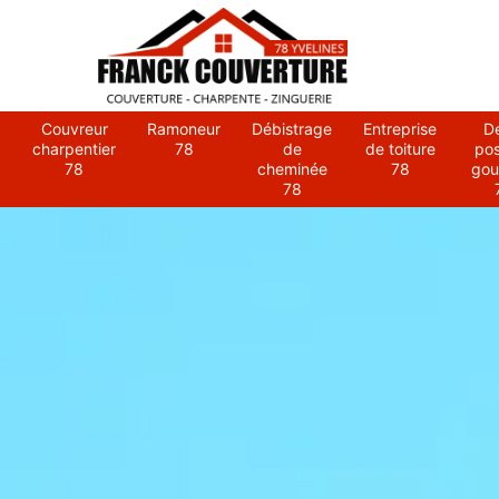
Couvreur
Ramoneur
Débistrage
Entreprise
D
charpentier
78
de
de toiture
po
78
cheminée
78
gou
78