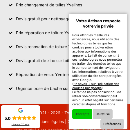
Prix changement de tuiles Yvelines
Devis gratuit pour nettoyage toiture Yvelines
Votre Artisan respecte
votre vie privée
Prix réparation de toiture Yvelines
Pour offrir les meilleures
expériences, nous utilisons des
technologies telles que les
Devis renovation de toiture Yvelines
cookies pour stocker et/ou
accéder aux informations des
appareils. Le fait de consentir à
ces technologies nous permettra
Devis gratuit de zinc sur toiture
de traiter des données telles que
le comportement de navigation.
Les informations relatives à votre
Réparation de velux Yvelines
utilisation du site sont partagées
avec Google.
(
En savoir + sur l'utilisation des
Urgence pose de bache sur toiture Yvelines
cookies par google
)
Le fait de ne pas consentir ou de
retirer son consentement peut
avoir un effet négatif sur certaines
caractéristiques et fonctions.
© 2021 - 2026 - Tout droit réservé
J'accepte
Je refuse
5.0
Mentions légales
|
Contactez-nous
Préférences
Lire nos
70
avis