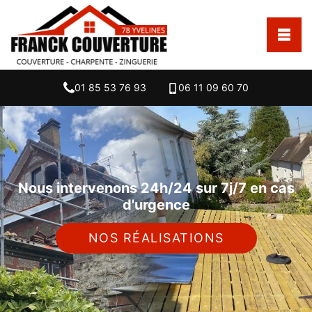
01 85 53 76 93
06 11 09 60 70
Nous intervenons 24h/24 sur 7j/7 en cas
d'urgence
NOS RÉALISATIONS