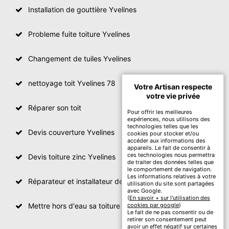
Installation de gouttière Yvelines
Probleme fuite toiture Yvelines
Changement de tuiles Yvelines
nettoyage toit Yvelines 78
Votre Artisan respecte
votre vie privée
Réparer son toit
Pour offrir les meilleures
expériences, nous utilisons des
technologies telles que les
Devis couverture Yvelines
cookies pour stocker et/ou
accéder aux informations des
appareils. Le fait de consentir à
ces technologies nous permettra
Devis toiture zinc Yvelines
de traiter des données telles que
le comportement de navigation.
Les informations relatives à votre
Réparateur et installateur de fenetre de toit Yvelines
utilisation du site sont partagées
avec Google.
(
En savoir + sur l'utilisation des
Mettre hors d'eau sa toiture Yvelines
cookies par google
)
Le fait de ne pas consentir ou de
retirer son consentement peut
avoir un effet négatif sur certaines