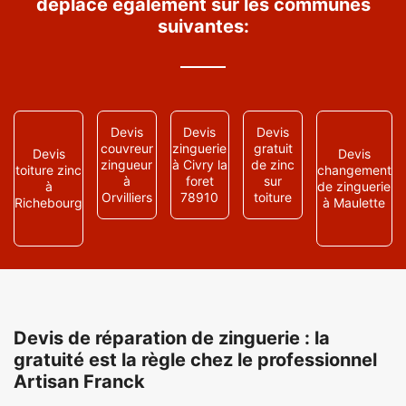
déplace également sur les communes
suivantes:
Devis
Devis
Devis
couvreur
zinguerie
gratuit
Devis
Devis
zingueur
à Civry la
de zinc
toiture zinc
changement
à
foret
sur
à
de zinguerie
Orvilliers
78910
toiture
Richebourg
à Maulette
Devis de réparation de zinguerie : la
gratuité est la règle chez le professionnel
Artisan Franck