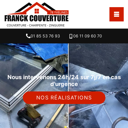
01 85 53 76 93
06 11 09 60 70
Nous intervenons 24h/24 sur 7j/7 en cas
d'urgence
NOS RÉALISATIONS