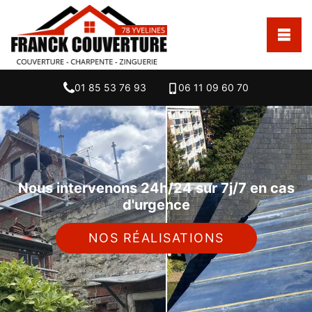
01 85 53 76 93
06 11 09 60 70
Nous intervenons 24h/24 sur 7j/7 en cas
d'urgence
NOS RÉALISATIONS