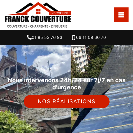
01 85 53 76 93
06 11 09 60 70
Nous intervenons 24h/24 sur 7j/7 en cas
d'urgence
NOS RÉALISATIONS