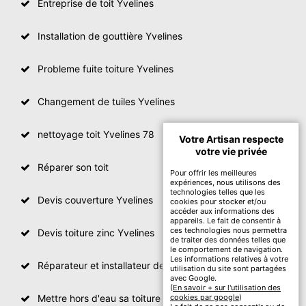
Entreprise de toit Yvelines
Installation de gouttière Yvelines
Probleme fuite toiture Yvelines
Changement de tuiles Yvelines
nettoyage toit Yvelines 78
Votre Artisan respecte
votre vie privée
Réparer son toit
Pour offrir les meilleures
expériences, nous utilisons des
technologies telles que les
Devis couverture Yvelines
cookies pour stocker et/ou
accéder aux informations des
appareils. Le fait de consentir à
ces technologies nous permettra
Devis toiture zinc Yvelines
de traiter des données telles que
le comportement de navigation.
Les informations relatives à votre
Réparateur et installateur de fenetre de toit Yvelines
utilisation du site sont partagées
avec Google.
(
En savoir + sur l'utilisation des
Mettre hors d'eau sa toiture Yvelines
cookies par google
)