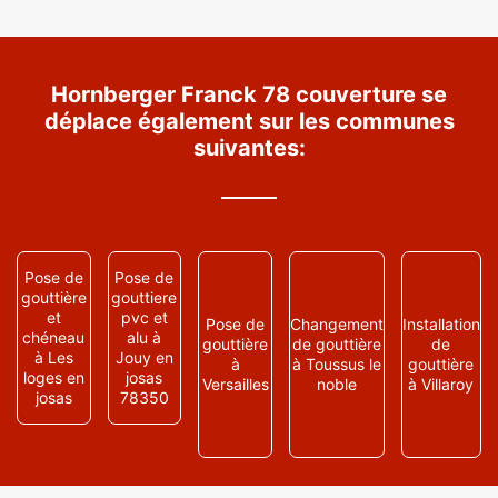
Hornberger Franck 78 couverture se
déplace également sur les communes
suivantes:
Pose de
Pose de
gouttière
gouttiere
et
pvc et
Pose de
Changement
Installation
chéneau
alu à
gouttière
de gouttière
de
à Les
Jouy en
à
à Toussus le
gouttière
loges en
josas
Versailles
noble
à Villaroy
josas
78350