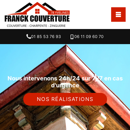
01 85 53 76 93
06 11 09 60 70
Nous intervenons 24h/24 sur 7j/7 en cas
d'urgence
NOS RÉALISATIONS